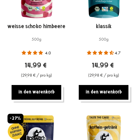
Weisse Schoko Himbeere
Klassik
500g
500g
4.0
4.7
14,99 €
14,99 €
(29,98 € / pro kg)
(29,98 € / pro kg)
In den warenkorb
In den warenkorb
-27%