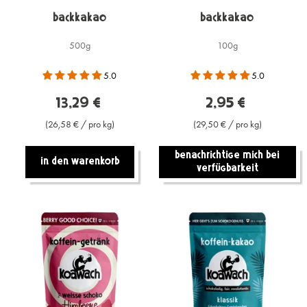
Backkakao
Backkakao
500g
100g
5.0
5.0
13,29 €
2,95 €
(26,58 € / pro kg)
(29,50 € / pro kg)
Benachrichtige mich bei
In den warenkorb
Verfügbarkeit