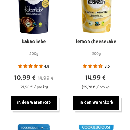
Kakaoliebe
Lemon Cheesecake
500g
500g
4.8
3.5
10,99 €
14,99 €
14,99 €
(21,98 € / pro kg)
(29,98 € / pro kg)
In den warenkorb
In den warenkorb