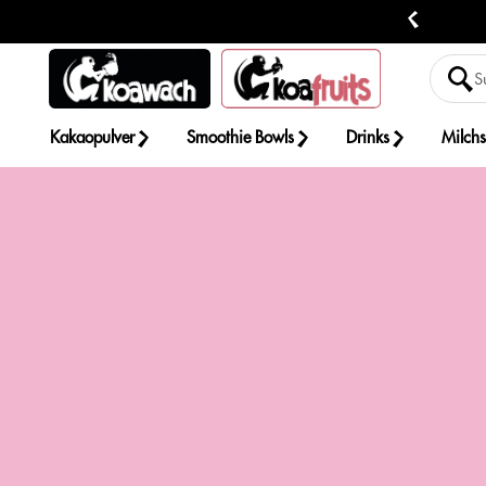
Zum Inhalt springen
oser Versand ab 50 € nach DE
Kakaopulver
Smoothie Bowls
Drinks
Milch