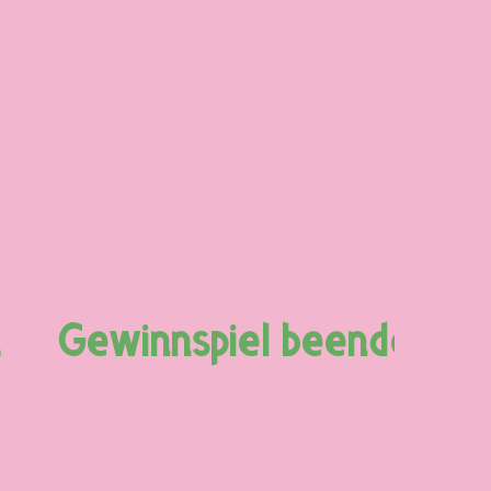
Gewinnspiel beendet
G