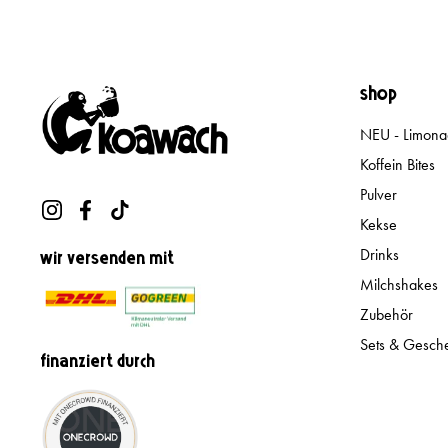
shop
NEU - Limon
Koffein Bites
Pulver
Instagram
Facebook
TikTok
Kekse
Drinks
wir versenden mit
Milchshakes
Zubehör
Sets & Gesch
finanziert durch